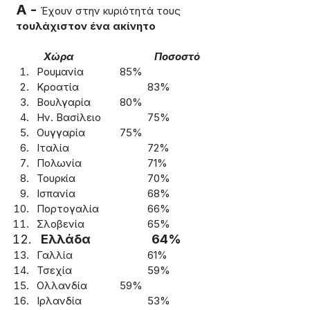
A - 
Έχουν στην κυριότητά τους 
τουλάχιστον ένα ακίνητο
	Χώρα			Ποσοστό
Ρουμανία		85%
Κροατία			83%
Βουλγαρία		80%
Ην. Βασίλειο		75%
Ουγγαρία		75%
Ιταλία			72%
Πολωνία			71%
Τουρκία			70%
Ισπανία			68%
Πορτογαλία		66%
Σλοβενία			65%
Ελλάδα			64%
Γαλλία			61%
Τσεχία 			59%
Ολλανδία		59%
Ιρλανδία			53%