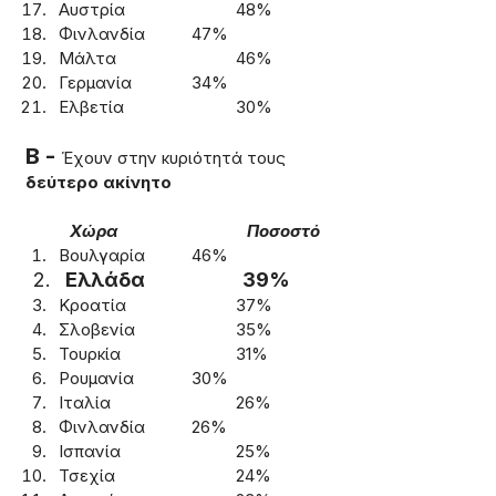
Αυστρία			48%
Φινλανδία		47%
Μάλτα			46%
Γερμανία		34%
Ελβετία			30%
Β - 
Έχουν στην κυριότητά τους 
δεύτερο ακίνητο
	Χώρα			Ποσοστό
Βουλγαρία		46%
Ελλάδα			39%
Κροατία			37%
Σλοβενία			35%
Τουρκία			31%
Ρουμανία		30%
Ιταλία			26%
Φινλανδία		26%
Ισπανία			25%
Τσεχία			24%