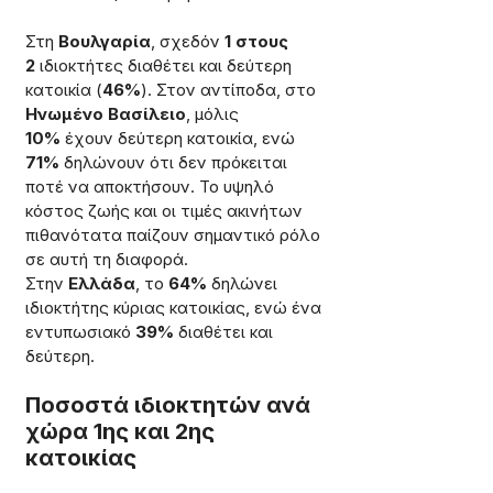
Στη 
Βουλγαρία
, σχεδόν 
1 στους 
2
 ιδιοκτήτες διαθέτει και δεύτερη 
κατοικία (
46%
). Στον αντίποδα, στο 
Ηνωμένο Βασίλειο
, μόλις 
10%
 έχουν δεύτερη κατοικία, ενώ 
71%
 δηλώνουν ότι δεν πρόκειται 
ποτέ να αποκτήσουν. Το υψηλό 
κόστος ζωής και οι τιμές ακινήτων 
πιθανότατα παίζουν σημαντικό ρόλο 
σε αυτή τη διαφορά.
Στην 
Ελλάδα
, το 
64%
 δηλώνει 
ιδιοκτήτης κύριας κατοικίας, ενώ ένα 
εντυπωσιακό 
39%
 διαθέτει και 
δεύτερη.
Ποσοστά ιδιοκτητών ανά 
χώρα 1ης και 2ης 
κατοικίας