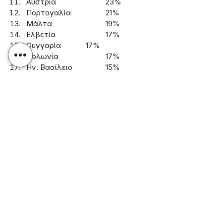
Αυστρία			23%
Πορτογαλία		21%
Μάλτα			19%
Ελβετία			17%
Ουγγαρία		17%
Πολωνία			17%
Ην. Βασίλειο		15%
Γερμανία		14%
Γαλλία			11%
Ιρλανδία			11%
Ολλανδία		8%
Γιατί οι Ευρωπαίοι Επενδύουν σε 
Δεύτερη Κατοικία
Η δεύτερη κατοικία έχει κυρίως 
συναισθηματική και προσωπική 
αξία
, όχι μόνο οικονομική. Οι βασικοί 
λόγοι απόκτησης είναι:
44%
: Για διακοπές (εξοχική 