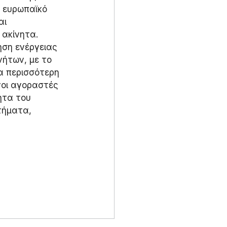
 ευρωπαϊκό 
ι 
ακίνητα. 
ση ενέργειας 
νήτων, με το 
α περισσότερη 
νοι αγοραστές 
ητα του 
τήματα, 