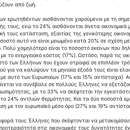
ύζουν από ζωή.
ων ερωτηθέντων αισθάνονται χαρούμενοι με τη σημε
ς τους, ενώ το 24% αισθάνονται άνετα οικονομικά μ
ή τους κατάσταση, εξαιτίας της γενικότερης οικονομ
οσοστό αυτό να είναι μειωμένο κατά 20% σε σχέση με
. Πολύ χαμηλότερο είναι το ποσοστό εκείνων που δηλ
με το ενεργειακό κόστος (17%). Ωστόσο, παρά τις οικ
στό των Ελλήνων που έχουν στραφεί σε επιπλέον τρό
ού για να καλύψουν τα μηνιαία έξοδά τους είναι ελ
με αυτό των Ευρωπαίων (17% και 15% αντίστοιχα). Α
αίνεται να συνέβαλε σε πολλούς Έλληνες να εξετάζο
ιωσιμότητας, με το 33% να σκέφτεται την εγκατάστ
το 24% αντλιών θερμότητας. Και τα δύο ποσοστά εμ
ση με τον ευρωπαϊκό μέσο όρο (27% και 19% αντίστοι
φορά τους Έλληνες που σκέφτονται να μετακομίσου
προτεραιότητα στις οικονομικές τους δυνατότητες έν