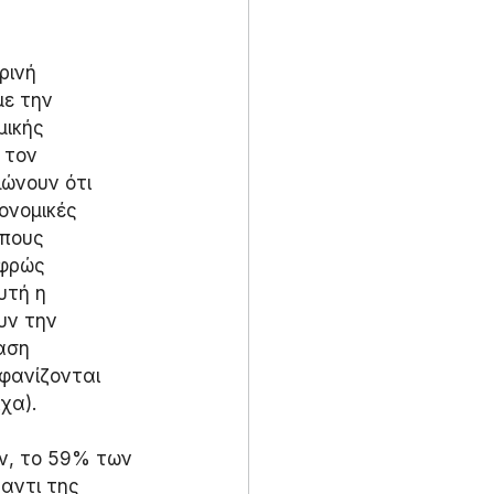
ρινή 
ε την 
ικής 
 τον 
ώνουν ότι 
ονομικές 
πους 
αφρώς 
υτή η 
υν την 
αση 
φανίζονται 
χα).
ν, το 59% των 
αντι της 