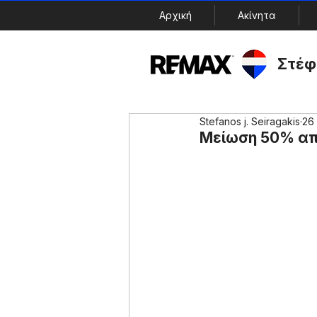
Αρχική
Ακίνητα
Στέφ
Stefanos j. Seiragakis
26
Μείωση 50% από