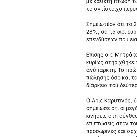
με κάθετη πτώση τ
το αντίστοιχο περυ
Σημειωτέον ότι το 
28%, σε 1,5 δισ. ε
επενδύσεων που ει
Επισης ο 
κ. Μητράκο
κυρίως στηρίχθηκε 
ανύπαρκτη. Τα πρώτ
πώλησης όσο και τα
διάρκεια του δεύτε
Ο Αρις Καρυτινός, 
σημείωσε ότι οι με
κινήσεις στη σύνθε
επιπτώσεις στον το
προσωρινές και αρχ