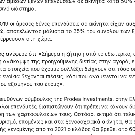
ων άμεσων ξένων επενδύσεων σε ακίνητα κατά 50% σ
σινό διάστημα. 
2019 οι άμεσες ξένες επενδύσεις σε ακίνητα είχαν αυ
υρώ, αποτελώντας μάλιστα το 35% του συνόλου των 
σέρρευσαν στη χώρα.
ς ανέφερε ότι .
«Σήμερα η ζήτηση από το εξωτερικό, 
η ανάκαμψη της προηγούμενης διετίας στην αγορά, εί
α στοιχεία που έχουμε συλλέξει δείχνουν ότι τόσο οι
 ενοίκια δέχονται πιέσεις, κάτι που αναμένεται να εν
ρου εξαμήνου του έτους», 
διευθύνων σύμβουλος της Prodea Investments, στην Ε
γάλοι επενδυτές διαπιστώνουν ότι πρέπει να κάνουν δι
ση των χαρτοφυλακίων τους. Ωστόσο, εκτιμά ότι τελικ
υρισμό, επομένως και στα ξενοδοχειακά ακίνητα, θα ε
ής γενομένης από το 2021 ο κλάδος θα βρεθεί στο 