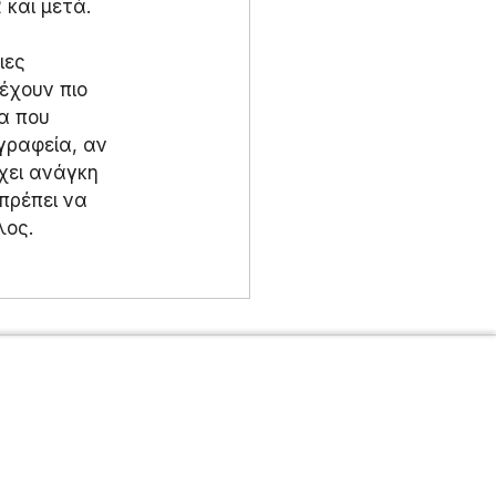
 και μετά.
ιες 
έχουν πιο 
α που 
γραφεία, αν 
χει ανάγκη 
πρέπει να 
λος.