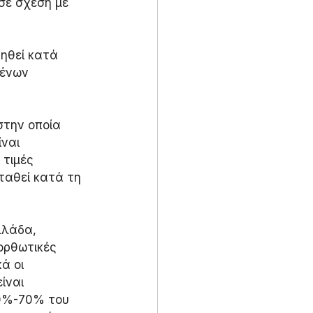
ε σχέση με 
ξηθεί κατά 
ξένων 
στην οποία 
ναι 
 τιμές 
ταθεί κατά τη 
λλάδα, 
ορθωτικές 
ά οι 
ίναι 
60%-70% του 