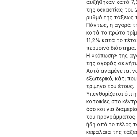
αυξήθηκαν κατά 7,3
της δεκαετίας του 2
ρυθμό της τάξεως 
Πάντως, η αγορά τη
κατά το πρώτο τρί
11,2% κατά το τέτα
περυσινό διάστημα.
Η «κόπωση» της αγ
της αγοράς ακινήτω
Αυτό αναμένεται ν
εξωτερικό, κάτι πο
τρίμηνο του έτους.
Υπενθυμίζεται ότι 
κατοικίες στο κέν
όσο και για διαμερ
του προγράμματος «
ήδη από το τέλος τ
κεφάλαια της τάξεω