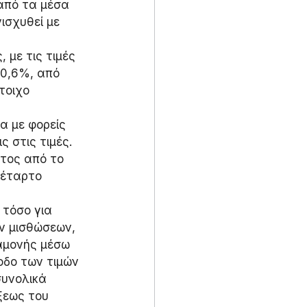
από τα μέσα 
ισχυθεί με 
με τις τιμές 
0,6%, από 
τοιχο 
 με φορείς 
 στις τιμές. 
τος από το 
τέταρτο 
 τόσο για 
ν μισθώσεων, 
ραμονής μέσω 
οδο των τιμών 
συνολικά 
ξεως του 