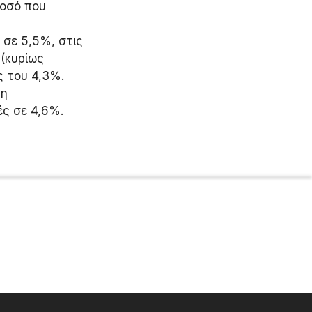
ποσό που 
σε 5,5%, στις 
(κυρίως 
ς του 4,3%.
η 
ές σε 4,6%.