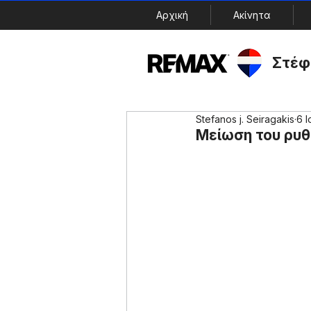
Αρχική
Ακίνητα
Στέφ
Stefanos j. Seiragakis
6 
Μείωση του ρυθ