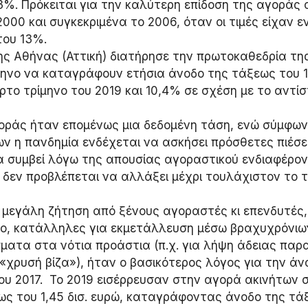
%. Πρόκειται για την καλύτερη επίδοση της αγοράς 
000 και συγκεκριμένα το 2006, όταν οι τιμές είχαν εν
του 13%.
ς Αθήνας (Αττική) διατήρησε την πρωτοκαθεδρία της, 
μηνο να καταγράφουν ετήσια άνοδο της τάξεως του 1
ρτο τρίμηνο του 2019 και 10,4% σε σχέση με το αντίσ
οράς ήταν επομένως μια δεδομένη τάση, ενώ σύμφωνα
ν η πανδημία ενδέχεται να ασκήσει πρόσθετες πιέσεις
α συμβεί λόγω της απουσίας αγοραστικού ενδιαφέρον
υ δεν προβλέπεται να αλλάξει μέχρι τουλάχιστον το 
η μεγάλη ζήτηση από ξένους αγοραστές κι επενδυτές,
τρο, κατάλληλες για εκμετάλλευση μέσω βραχυχρόνιω
ίσματα στα νότια προάστια (π.χ. για λήψη άδειας πα
χρυσή βίζα»), ήταν ο βασικότερος λόγος για την άν
ου 2017.  Το 2019 εισέρρευσαν στην αγορά ακινήτων 
ς του 1,45 δισ. ευρώ, καταγράφοντας άνοδο της τά